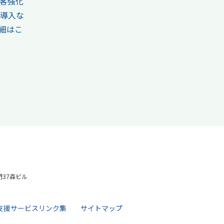
客強化
備導入な
細はこ
ノ門37森ビル
支援サービスリンク集
サイトマップ